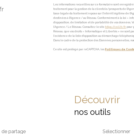
Les informations recueillies sur ce formulaire sont enregistr
fr
traitement pour la gestion de la clientèle/prospects de l'A
base légale du traitement repose sur l'intérêt légitime de l'
destinées à l'Agence / au Réseau. Conformément à la loi « infor
d’opposition, de limitation et de portabilité de vos données
l’Agence / Le Réseau. Consultez le site
https://cnil.fr/fr
pour p
Réseau, que vos droits « Informatique et Libertés » ne sont 
l’existence de la liste d'opposition au démarchage téléphoniqu
Dans le cadre de la protection des Données personnelles, nou
Ce site est protégé par reCAPTCHA, les
Politiques de Confi
découvrir
nos outils
s de partage
Sélectionner