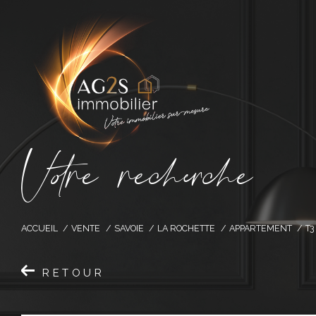
V
o
r
e
r
e
c
e
c
e
ACCUEIL
VENTE
SAVOIE
LA ROCHETTE
APPARTEMENT
T3
RETOUR