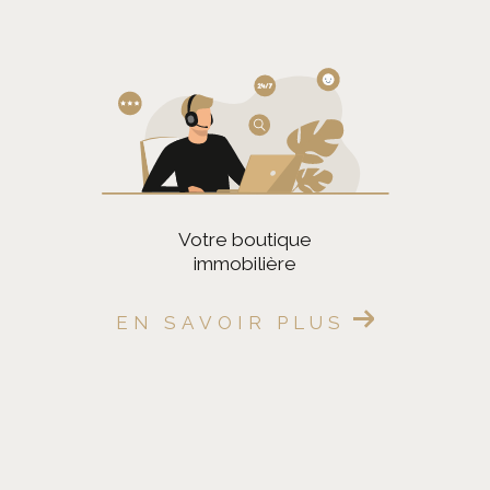
Pièces
1
2
3
4
5
Localisation
votre boutique
Surface
immobilière
EN SAVOIR PLUS
CRITÈRES
SUPPLÉMENTAIRES
Parking
Terrasse
Piscine