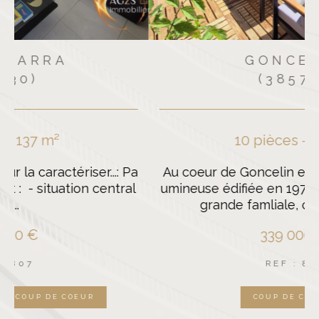
GONCELIN
(38570)
10 pièces - 181 m²
a
Au coeur de Goncelin et au calme, maison l
l
umineuse édifiée en 1979. Parfaite pour une
grande famliale, cette maison...
339 000 €
REF : 811
COUP DE COEUR