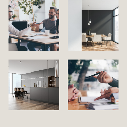
Ce secteur offre un paysage immobilier large et
varié, avec un choix de
maisons
traditionnelles, villas jumelées en
lotissements ou pavillonnaires
, mais aussi des
appartements
, des
granges rénovées ou à
rénover,
des
terrains constructibles etc..
Vous
l'aurez compris, le Grésivaudan et la Combe de
Savoie sont remplis de petites pépites.