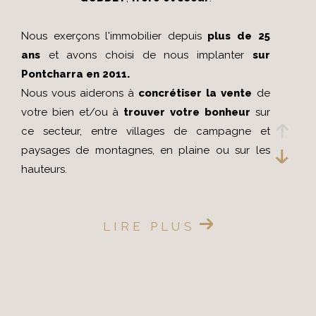
Nous exerçons l'immobilier depuis
plus de 25
ans
et avons choisi de nous implanter
sur
Pontcharra en 2011.
Nous vous aiderons à
concrétiser la vente
de
votre bien et/ou à
trouver votre bonheur
sur
ce secteur, entre villages de campagne et
paysages de montagnes, en plaine ou sur les
hauteurs.
La
situation géographique stratégique de
LIRE PLUS
Pontcharra
a été une évidence pour
rayonner
dans le grésivaudan et sur la combe de
Savoie
et ainsi apporter une vraie valeur ajoutée
aux VENDEURS et ACQUEREURS qui nous font
CONFIANCE.