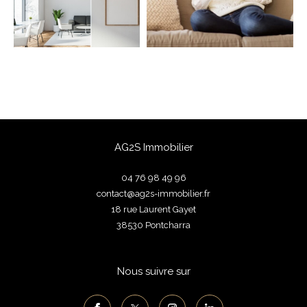
FILTRER PAR
Coups De Coeur
Exclusivités
Nouveautés
RECHERCHER
AG2S Immobilier
04 76 98 49 96
contact@ag2s-immobilier.fr
18 rue Laurent Gayet
38530
pontcharra
Nous suivre sur