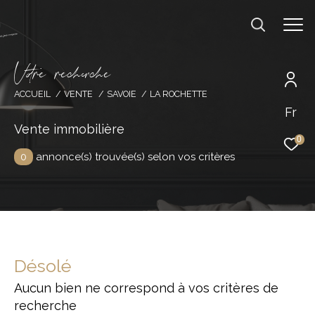
V
o
r
e
r
e
c
e
c
e
ACCUEIL
VENTE
SAVOIE
LA ROCHETTE
Fr
Effectuer une recherche
Vente immobilière
et trouver le bien qui correspond à vos
0
critères
0
annonce(s) trouvée(s) selon vos critères
Type d'offre
Acheter
Type de bien
Désolé
Type de bien
Aucun bien ne correspond à vos critères de
Budget
recherche