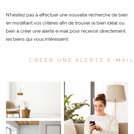
Pièces
N'hésitez pas à effectuer une nouvelle recherche de bien
en modifiant vos critères afin de trouver le bien idéal ou
1
2
3
4
5
bien à créer une alerte e-mail pour recevoir directement
les biens qui vous intéressent.
Localisation
CREER UNE ALERTE E-MAI
Surface
CRITÈRES
SUPPLÉMENTAIRES
Parking
Terrasse
Piscine