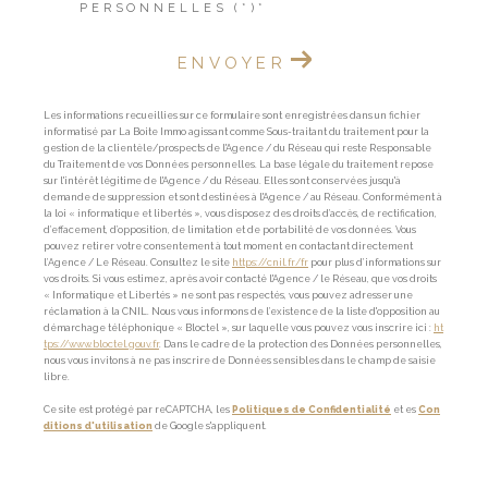
PERSONNELLES (*)*
ENVOYER
Les informations recueillies sur ce formulaire sont enregistrées dans un fichier
informatisé par La Boite Immo agissant comme Sous-traitant du traitement pour la
gestion de la clientèle/prospects de l'Agence / du Réseau qui reste Responsable
du Traitement de vos Données personnelles. La base légale du traitement repose
sur l'intérêt légitime de l'Agence / du Réseau. Elles sont conservées jusqu'à
demande de suppression et sont destinées à l'Agence / au Réseau. Conformément à
la loi « informatique et libertés », vous disposez des droits d’accès, de rectification,
d’effacement, d’opposition, de limitation et de portabilité de vos données. Vous
pouvez retirer votre consentement à tout moment en contactant directement
l’Agence / Le Réseau. Consultez le site
https://cnil.fr/fr
pour plus d’informations sur
vos droits. Si vous estimez, après avoir contacté l'Agence / le Réseau, que vos droits
« Informatique et Libertés » ne sont pas respectés, vous pouvez adresser une
réclamation à la CNIL. Nous vous informons de l’existence de la liste d'opposition au
démarchage téléphonique « Bloctel », sur laquelle vous pouvez vous inscrire ici :
ht
tps://www.bloctel.gouv.fr
. Dans le cadre de la protection des Données personnelles,
nous vous invitons à ne pas inscrire de Données sensibles dans le champ de saisie
libre.
Ce site est protégé par reCAPTCHA, les
Politiques de Confidentialité
et es
Con
ditions d'utilisation
de Google s'appliquent.