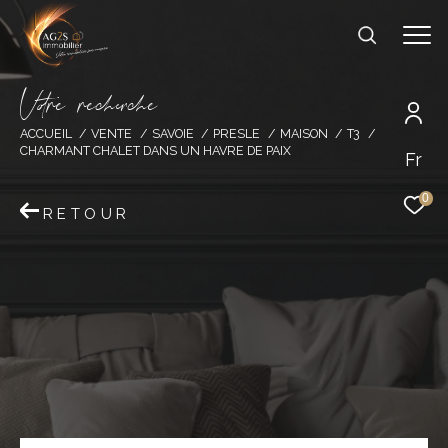
V
o
r
e
r
e
c
e
c
e
ACCUEIL
VENTE
SAVOIE
PRESLE
MAISON
T3
CHARMANT CHALET DANS UN HAVRE DE PAIX
Fr
0
RETOUR