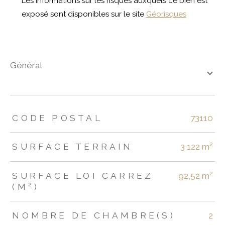
Les informations sur les risques auxquels ce bien est
exposé sont disponibles sur le site
Géorisques
général
TRAD_ZEPHYR_Caracteristique
TRAD_ZEPHYR_Valeurs
CODE POSTAL
73110
SURFACE TERRAIN
3 122 m²
SURFACE LOI CARREZ
92,52 m²
(M²)
NOMBRE DE CHAMBRE(S)
2