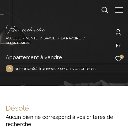
V
o
r
e
r
e
c
e
c
e
ACCUEIL
VENTE
SAVOIE
LA RAVOIRE
APPARTEMENT
Fr
Effectuer une recherche
et trouver le bien qui correspond à vos
Appartement à vendre
0
critères
0
annonce(s) trouvée(s) selon vos critères
Type d'offre
Acheter
Type de bien
Désolé
Type de bien
Aucun bien ne correspond à vos critères de
Budget
recherche