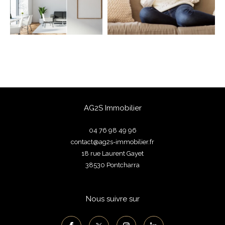
FILTRER PAR
Coups De Coeur
Exclusivités
Nouveautés
RECHERCHER
AG2S Immobilier
04 76 98 49 96
contact@ag2s-immobilier.fr
18 rue Laurent Gayet
38530
pontcharra
Nous suivre sur