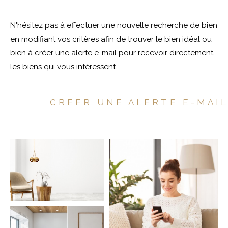
Pièces
N'hésitez pas à effectuer une nouvelle recherche de bien
en modifiant vos critères afin de trouver le bien idéal ou
1
2
3
4
5
bien à créer une alerte e-mail pour recevoir directement
les biens qui vous intéressent.
Localisation
CREER UNE ALERTE E-MAI
Surface
CRITÈRES
SUPPLÉMENTAIRES
Parking
Terrasse
Piscine