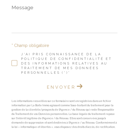
Message
*
* Champ obligatoire
J'AI PRIS CONNAISSANCE DE LA
POLITIQUE DE CONFIDENTIALITÉ ET
DES INFORMATIONS RELATIVES AU
TRAITEMENT DE MES DONNÉES
PERSONNELLES (*)*
ENVOYER
Les informations recueillies sur ce formulaire sont enregistrées dans un fichier
informatisé par La Boite Immo agissant comme Sous-traitant du traitement pour la
gestion de la clientèle/prospects de l'Agence / du Réseau qui reste Responsable
du Traitement de vos Données personnelles. La base légale du traitement repose
sur l'intérêt légitime de l'Agence / du Réseau. Elles sont conservées jusqu'à
demande de suppression et sont destinées à l'Agence / au Réseau. Conformément à
la loi « informatique et libertés », vous disposez des droits d’accès, de rectification,