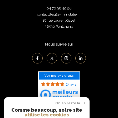
04 76 98 49 96
contact@ag2s-immobilier.fr
18 rue Laurent Gayet
38530
pontcharra
Nous suivre sur
Voir nos avis clients
24 avis
On en reste là
Comme beaucoup, notre site
Adhérents
utilise les cookies