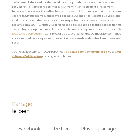
d’effacement, d’opposition, de limitation et de portabilité de vos données. Vous
pouvez retirer votre consentement à tout moment en contactant directement
l’Agence / Le Réseau. Consultez le site
https://cnil.fr/fr
pour plus d’informations sur
vos droits. Si vous estimez, après avoir contacté l'Agence / le Réseau, que vos droits
« Informatique et Libertés » ne sont pas respectés, vous pouvez adresser une
réclamation à la CNIL. Nous vous informons de l’existence de la liste d'opposition au
démarchage téléphonique « Bloctel », sur laquelle vous pouvez vous inscrire ici :
ht
tps://www.bloctel.gouv.fr
. Dans le cadre de la protection des Données personnelles,
nous vous invitons à ne pas inscrire de Données sensibles dans le champ de saisie
libre.
Ce site est protégé par reCAPTCHA, les
Politiques de Confidentialité
et es
Con
ditions d'utilisation
de Google s'appliquent.
partager
le bien
Facebook
Twitter
Plus de partage