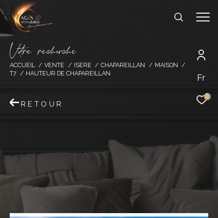
V
o
r
e
r
e
c
e
c
e
ACCUEIL
VENTE
ISERE
CHAPAREILLAN
MAISON
T7
HAUTEUR DE CHAPAREILLAN
Fr
0
RETOUR