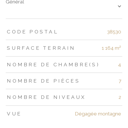
général
TRAD_ZEPHYR_Caracteristique
TRAD_ZEPHYR_Valeurs
CODE POSTAL
38530
SURFACE TERRAIN
1 164 m²
NOMBRE DE CHAMBRE(S)
4
NOMBRE DE PIÈCES
7
NOMBRE DE NIVEAUX
2
VUE
Dégagée montagne