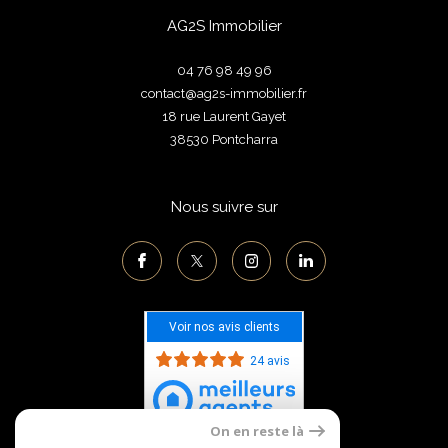
AG2S Immobilier
04 76 98 49 96
contact@ag2s-immobilier.fr
18 rue Laurent Gayet
38530
pontcharra
Nous suivre sur
Voir nos avis clients
24 avis
On en reste là