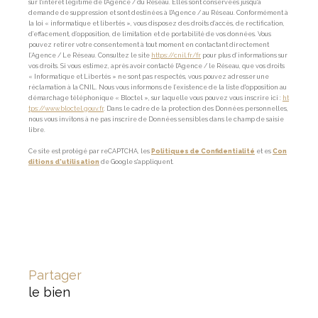
sur l'intérêt légitime de l'Agence / du Réseau. Elles sont conservées jusqu'à
demande de suppression et sont destinées à l'Agence / au Réseau. Conformément à
la loi « informatique et libertés », vous disposez des droits d’accès, de rectification,
d’effacement, d’opposition, de limitation et de portabilité de vos données. Vous
pouvez retirer votre consentement à tout moment en contactant directement
l’Agence / Le Réseau. Consultez le site
https://cnil.fr/fr
pour plus d’informations sur
vos droits. Si vous estimez, après avoir contacté l'Agence / le Réseau, que vos droits
« Informatique et Libertés » ne sont pas respectés, vous pouvez adresser une
réclamation à la CNIL. Nous vous informons de l’existence de la liste d'opposition au
démarchage téléphonique « Bloctel », sur laquelle vous pouvez vous inscrire ici :
ht
tps://www.bloctel.gouv.fr
. Dans le cadre de la protection des Données personnelles,
nous vous invitons à ne pas inscrire de Données sensibles dans le champ de saisie
libre.
Ce site est protégé par reCAPTCHA, les
Politiques de Confidentialité
et es
Con
ditions d'utilisation
de Google s'appliquent.
partager
le bien