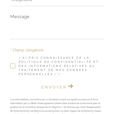
Message
*
* Champ obligatoire
J'AI PRIS CONNAISSANCE DE LA
POLITIQUE DE CONFIDENTIALITÉ ET
DES INFORMATIONS RELATIVES AU
TRAITEMENT DE MES DONNÉES
PERSONNELLES (*)*
ENVOYER
Les informations recueillies sur ce formulaire sont enregistrées dans un fichier
informatisé par La Boite Immo agissant comme Sous-traitant du traitement pour la
gestion de la clientèle/prospects de l'Agence / du Réseau qui reste Responsable
du Traitement de vos Données personnelles. La base légale du traitement repose