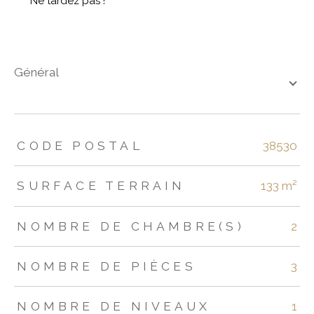
Ne tardez pas !
général
TRAD_ZEPHYR_Caracteristique
TRAD_ZEPHYR_Valeurs
CODE POSTAL
38530
SURFACE TERRAIN
133 m²
NOMBRE DE CHAMBRE(S)
2
NOMBRE DE PIÈCES
3
NOMBRE DE NIVEAUX
1